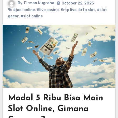
By
Firman Nugraha
October 22, 2025
#judi online
,
#live casino
,
#rtp live
,
#rtp slot
,
#slot
gacor
,
#slot online
Modal 5 Ribu Bisa Main
Slot Online, Gimana