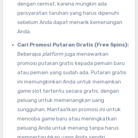
dengan cermat, karena mungkin ada
persyaratan taruhan yang harus dipenuhi
sebelum Anda dapat menarik kemenangan
Anda.
Cari Promosi Putaran Gratis (Free Spins):
Beberapa
platform
juga menawarkan
promosi putaran gratis kepada pemain baru
atau pemain yang sudah ada. Putaran gratis
ini memungkinkan Anda untuk memainkan
game
slot tertentu secara gratis, dengan
peluang untuk memenangkan uang
sungguhan. Manfaatkan promosi ini untuk
mencoba
game
baru atau meningkatkan
peluang Anda untuk menang tanpa harus
mempertaruhkan uang Anda sendiri.