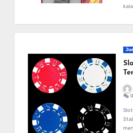
kal
Jud
Sl
Te
Slot Gacor Pulsa Mudah JP: Slot Terpercaya dan
Stab
men