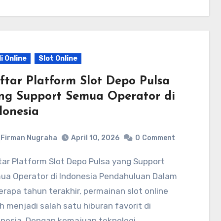
i Online
Slot Online
ftar Platform Slot Depo Pulsa
ng Support Semua Operator di
donesia
Firman Nugraha
April 10, 2026
0
Comment
ua Operator di Indonesia Pendahuluan Dalam
rapa tahun terakhir, permainan slot online
h menjadi salah satu hiburan favorit di
onesia. Dengan kemajuan teknologi,…