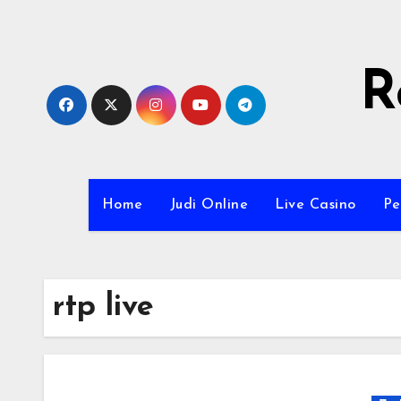
Skip
to
content
R
Home
Judi Online
Live Casino
Pe
rtp live