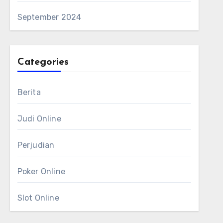
September 2024
Categories
Berita
Judi Online
Perjudian
Poker Online
Slot Online