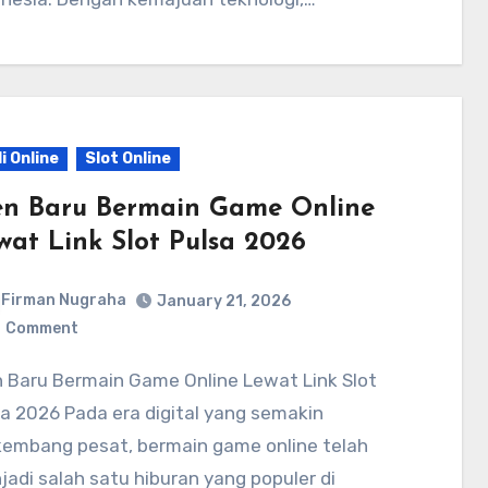
i Online
Slot Online
en Baru Bermain Game Online
wat Link Slot Pulsa 2026
Firman Nugraha
January 21, 2026
0
Comment
a 2026 Pada era digital yang semakin
kembang pesat, bermain game online telah
adi salah satu hiburan yang populer di