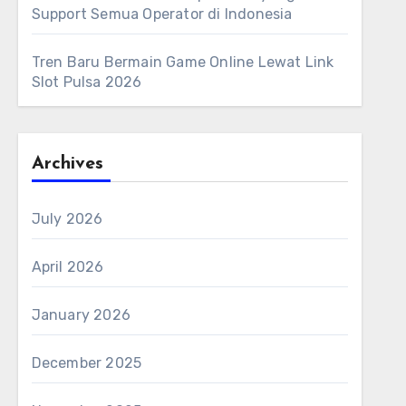
Support Semua Operator di Indonesia
Tren Baru Bermain Game Online Lewat Link
Slot Pulsa 2026
Archives
July 2026
April 2026
January 2026
December 2025