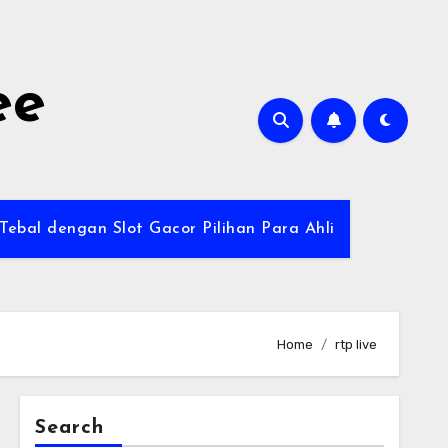
ee
Tebal dengan Slot Gacor Pilihan Para Ahli
Home
rtp live
Search