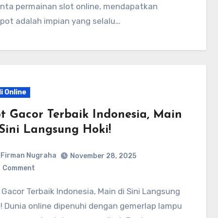
inta permainan slot online, mendapatkan
pot adalah impian yang selalu…
i Online
ot Gacor Terbaik Indonesia, Main
 Sini Langsung Hoki!
Firman Nugraha
November 28, 2025
0
Comment
! Dunia online dipenuhi dengan gemerlap lampu