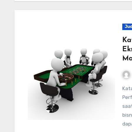
Jud
Ka
Ek
Ma
Katalog Momentum: Daftar Eksklusif Situs dengan
Per
saat
bisn
dap