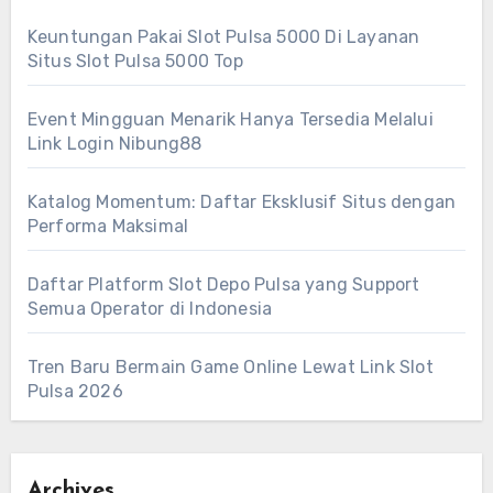
Keuntungan Pakai Slot Pulsa 5000 Di Layanan
Situs Slot Pulsa 5000 Top
Event Mingguan Menarik Hanya Tersedia Melalui
Link Login Nibung88
Katalog Momentum: Daftar Eksklusif Situs dengan
Performa Maksimal
Daftar Platform Slot Depo Pulsa yang Support
Semua Operator di Indonesia
Tren Baru Bermain Game Online Lewat Link Slot
Pulsa 2026
Archives