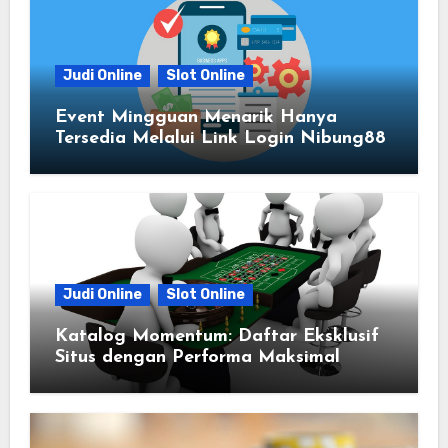
Judi Online
Slot Online
Event Mingguan Menarik Hanya
Tersedia Melalui Link Login Nibung88
Judi Online
Slot Online
Katalog Momentum: Daftar Eksklusif
Situs dengan Performa Maksimal