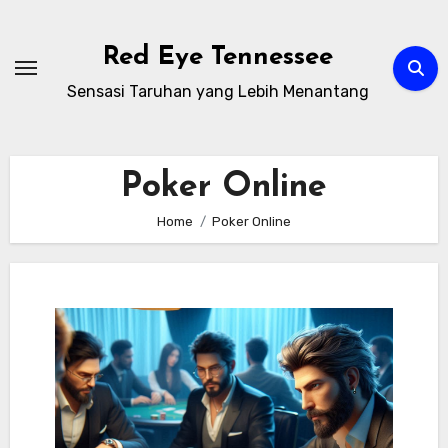
Skip
to
Red Eye Tennessee
content
Sensasi Taruhan yang Lebih Menantang
Poker Online
Home
Poker Online