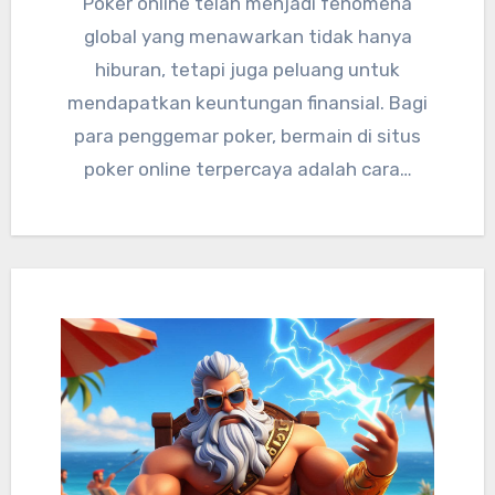
Poker online telah menjadi fenomena
global yang menawarkan tidak hanya
hiburan, tetapi juga peluang untuk
mendapatkan keuntungan finansial. Bagi
para penggemar poker, bermain di situs
poker online terpercaya adalah cara…