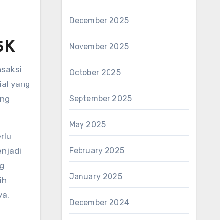
December 2025
5K
November 2025
October 2025
ial yang
ang
September 2025
May 2025
rlu
enjadi
February 2025
ng
January 2025
ih
ya.
December 2024