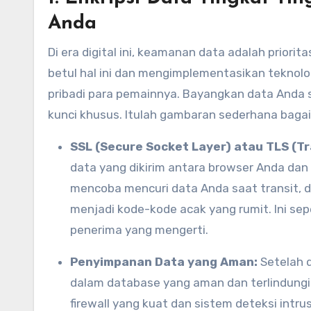
Anda
Di era digital ini, keamanan data adalah prior
betul hal ini dan mengimplementasikan teknolog
pribadi para pemainnya. Bayangkan data Anda 
kunci khusus. Itulah gambaran sederhana bagai
SSL (Secure Socket Layer) atau TLS (T
data yang dikirim antara browser Anda dan s
mencoba mencuri data Anda saat transit, da
menjadi kode-kode acak yang rumit. Ini se
penerima yang mengerti.
Penyimpanan Data yang Aman:
Setelah d
dalam database yang aman dan terlindungi 
firewall yang kuat dan sistem deteksi int