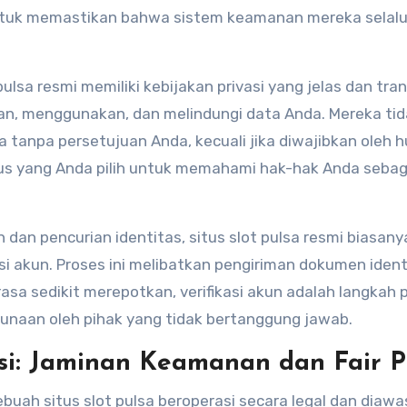
ntuk memastikan bahwa sistem keamanan mereka selalu
pulsa resmi memiliki kebijakan privasi yang jelas dan tra
, menggunakan, dan melindungi data Anda. Mereka tid
tanpa persetujuan Anda, kecuali jika diwajibkan oleh 
tus yang Anda pilih untuk memahami hak-hak Anda sebag
an pencurian identitas, situs slot pulsa resmi biasany
i akun. Proses ini melibatkan pengiriman dokumen ident
asa sedikit merepotkan, verifikasi akun adalah langkah 
unaan oleh pihak yang tidak bertanggung jawab.
asi: Jaminan Keamanan dan Fair P
buah situs slot pulsa beroperasi secara legal dan diawas