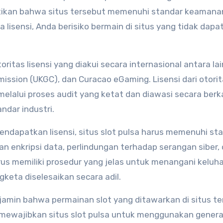
tikan bahwa situs tersebut memenuhi standar keamana
lisensi, Anda berisiko bermain di situs yang tidak dapa
ritas lisensi yang diakui secara internasional antara la
sion (UKGC), dan Curacao eGaming. Lisensi dari otorita
elalui proses audit yang ketat dan diawasi secara berk
dar industri.
ndapatkan lisensi, situs slot pulsa harus memenuhi st
 enkripsi data, perlindungan terhadap serangan siber,
arus memiliki prosedur yang jelas untuk menangani keluh
eta diselesaikan secara adil.
jamin bahwa permainan slot yang ditawarkan di situs t
nsi mewajibkan situs slot pulsa untuk menggunakan gener