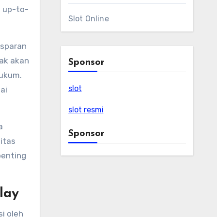
 up-to-
Slot Online
nsparan
ak akan
Sponsor
hukum.
slot
ai
slot resmi
a
Sponsor
itas
penting
lay
i oleh