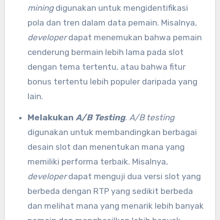
mining
digunakan untuk mengidentifikasi
pola dan tren dalam data pemain. Misalnya,
developer
dapat menemukan bahwa pemain
cenderung bermain lebih lama pada slot
dengan tema tertentu, atau bahwa fitur
bonus tertentu lebih populer daripada yang
lain.
Melakukan
A/B Testing
.
A/B testing
digunakan untuk membandingkan berbagai
desain slot dan menentukan mana yang
memiliki performa terbaik. Misalnya,
developer
dapat menguji dua versi slot yang
berbeda dengan RTP yang sedikit berbeda
dan melihat mana yang menarik lebih banyak