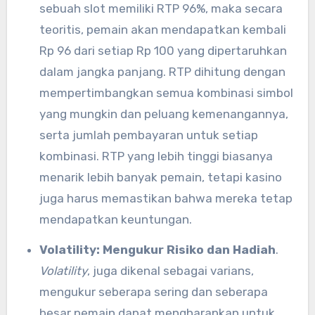
sebuah slot memiliki RTP 96%, maka secara
teoritis, pemain akan mendapatkan kembali
Rp 96 dari setiap Rp 100 yang dipertaruhkan
dalam jangka panjang. RTP dihitung dengan
mempertimbangkan semua kombinasi simbol
yang mungkin dan peluang kemenangannya,
serta jumlah pembayaran untuk setiap
kombinasi. RTP yang lebih tinggi biasanya
menarik lebih banyak pemain, tetapi kasino
juga harus memastikan bahwa mereka tetap
mendapatkan keuntungan.
Volatility: Mengukur Risiko dan Hadiah
.
Volatility
, juga dikenal sebagai varians,
mengukur seberapa sering dan seberapa
besar pemain dapat mengharapkan untuk