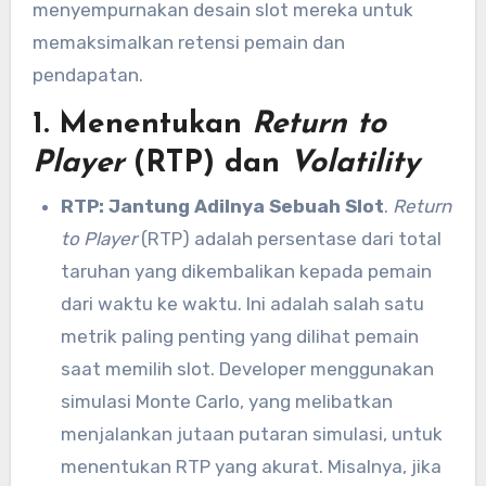
menyempurnakan desain slot mereka untuk
memaksimalkan retensi pemain dan
pendapatan.
1. Menentukan
Return to
Player
(RTP) dan
Volatility
RTP: Jantung Adilnya Sebuah Slot
.
Return
to Player
(RTP) adalah persentase dari total
taruhan yang dikembalikan kepada pemain
dari waktu ke waktu. Ini adalah salah satu
metrik paling penting yang dilihat pemain
saat memilih slot. Developer menggunakan
simulasi Monte Carlo, yang melibatkan
menjalankan jutaan putaran simulasi, untuk
menentukan RTP yang akurat. Misalnya, jika