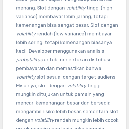
menang. Slot dengan
volatility
tinggi (high
variance) membayar lebih jarang, tetapi
kemenangan bisa sangat besar. Slot dengan
volatility
rendah (low variance) membayar
lebih sering, tetapi kemenangan biasanya
kecil. Developer menggunakan analisis
probabilitas
untuk menentukan distribusi
pembayaran dan memastikan bahwa
volatility
slot sesuai dengan target audiens.
Misalnya, slot dengan
volatility
tinggi
mungkin ditujukan untuk pemain yang
mencari kemenangan besar dan bersedia
mengambil risiko lebih besar, sementara slot
dengan
volatility
rendah mungkin lebih cocok
untuk pemain yang lebih suka bermain