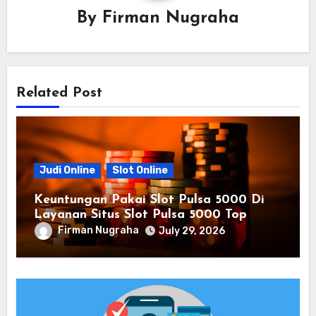
By
Firman Nugraha
Related Post
Judi Online
Slot Online
Keuntungan Pakai Slot Pulsa 5000 Di
Layanan Situs Slot Pulsa 5000 Top
Firman Nugraha
July 29, 2026