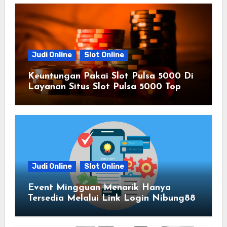
Judi Online
Slot Online
Keuntungan Pakai Slot Pulsa 5000 Di
Layanan Situs Slot Pulsa 5000 Top
Judi Online
Slot Online
Event Mingguan Menarik Hanya
Tersedia Melalui Link Login Nibung88