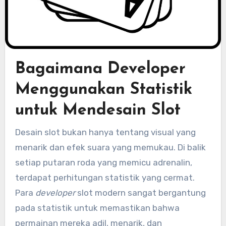
Bagaimana Developer
Menggunakan Statistik
untuk Mendesain Slot
Desain slot bukan hanya tentang visual yang
menarik dan efek suara yang memukau. Di balik
setiap putaran roda yang memicu adrenalin,
terdapat perhitungan statistik yang cermat.
Para
developer
slot modern sangat bergantung
pada statistik untuk memastikan bahwa
permainan mereka adil, menarik, dan