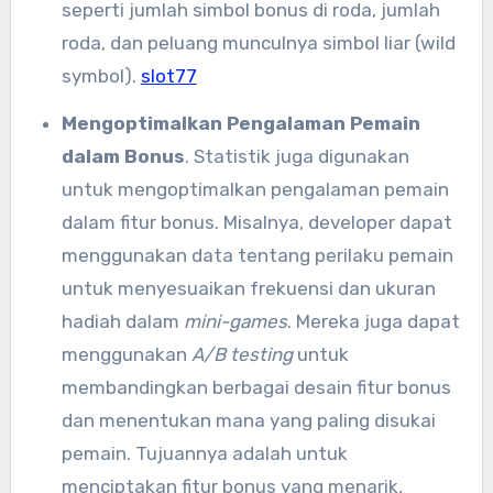
seperti jumlah simbol bonus di roda, jumlah
roda, dan peluang munculnya simbol liar (wild
symbol).
slot77
Mengoptimalkan Pengalaman Pemain
dalam Bonus
. Statistik juga digunakan
untuk mengoptimalkan pengalaman pemain
dalam fitur bonus. Misalnya, developer dapat
menggunakan data tentang perilaku pemain
untuk menyesuaikan frekuensi dan ukuran
hadiah dalam
mini-games
. Mereka juga dapat
menggunakan
A/B testing
untuk
membandingkan berbagai desain fitur bonus
dan menentukan mana yang paling disukai
pemain. Tujuannya adalah untuk
menciptakan fitur bonus yang menarik,