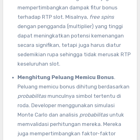
mempertimbangkan dampak fitur bonus
terhadap RTP slot. Misalnya,
free spins
dengan pengganda (multiplier) yang tinggi
dapat meningkatkan potensi kemenangan
secara signifikan, tetapi juga harus diatur
sedemikian rupa sehingga tidak merusak RTP
keseluruhan slot.
Menghitung Peluang Memicu Bonus
.
Peluang memicu bonus dihitung berdasarkan
probabilitas
munculnya simbol tertentu di
roda. Developer menggunakan simulasi
Monte Carlo dan analisis
probabilitas
untuk
memvalidasi perhitungan mereka. Mereka
juga mempertimbangkan faktor-faktor