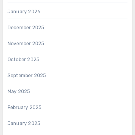
January 2026
December 2025
November 2025
October 2025
September 2025
May 2025
February 2025
January 2025