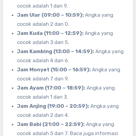
cocok adalah 1 dan 9.
Jam Ular (09:00 – 10:59):
Angka yang
cocok adalah 2 dan 0.
Jam Kuda (11:00 – 12:59):
Angka yang
cocok adalah 3 dan 5.
Jam Kambing (13:00 – 14:59):
Angka yang
cocok adalah 4 dan 6.
Jam Monyet (15:00 – 16:59):
Angka yang
cocok adalah 7 dan 9.
Jam Ayam (17:00 – 18:59):
Angka yang
cocok adalah 1 dan 3.
Jam Anjing (19:00 – 20:59):
Angka yang
cocok adalah 2 dan 4.
Jam Babi (21:00 – 22:59):
Angka yang
cocok adalah 5 dan 7. Baca juga informasi