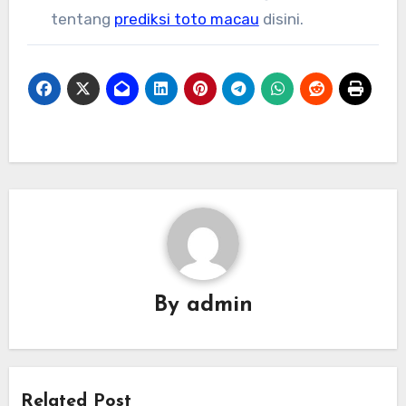
tentang
prediksi toto macau
disini.
By
admin
Related Post