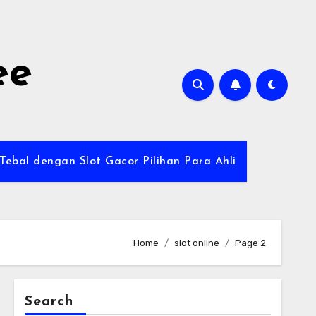
ee
Tebal dengan Slot Gacor Pilihan Para Ahli
Home
slot online
Page 2
Search