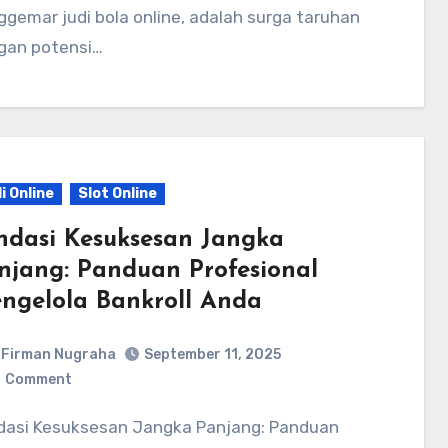
gemar judi bola online, adalah surga taruhan
gan potensi…
i Online
Slot Online
ndasi Kesuksesan Jangka
njang: Panduan Profesional
ngelola Bankroll Anda
Firman Nugraha
September 11, 2025
0
Comment