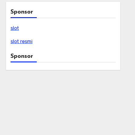
Sponsor
slot
slot resmi
Sponsor