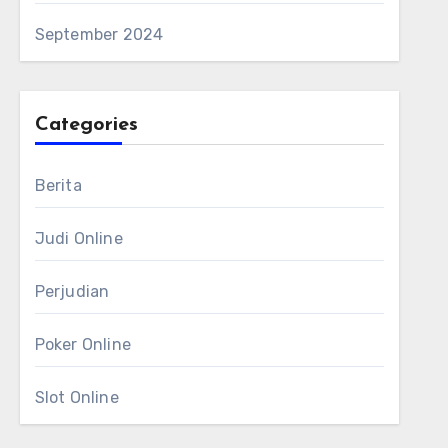
September 2024
Categories
Berita
Judi Online
Perjudian
Poker Online
Slot Online