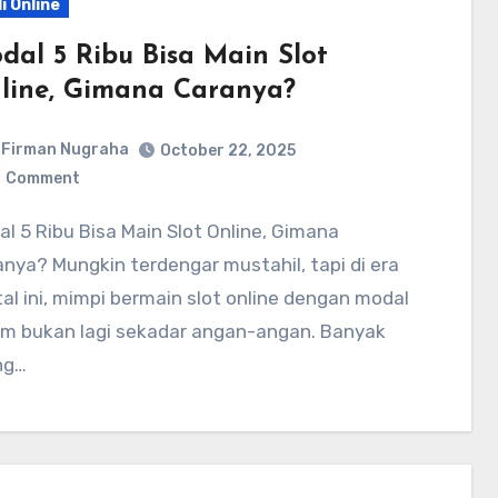
i Online
dal 5 Ribu Bisa Main Slot
line, Gimana Caranya?
Firman Nugraha
October 22, 2025
0
Comment
nya? Mungkin terdengar mustahil, tapi di era
tal ini, mimpi bermain slot online dengan modal
im bukan lagi sekadar angan-angan. Banyak
ng…