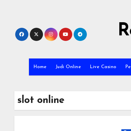
Skip
to
content
R
Home
Judi Online
Live Casino
Pe
slot online