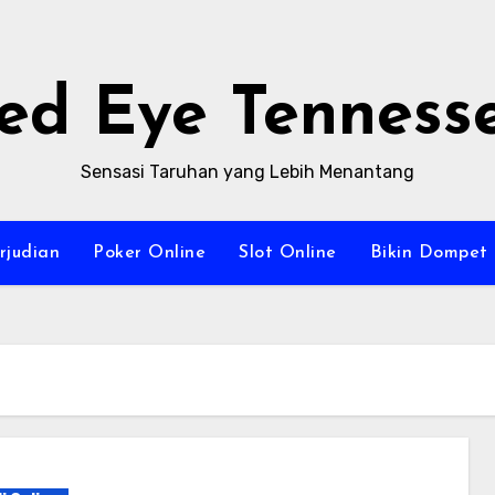
ed Eye Tenness
Sensasi Taruhan yang Lebih Menantang
rjudian
Poker Online
Slot Online
Bikin Dompet 